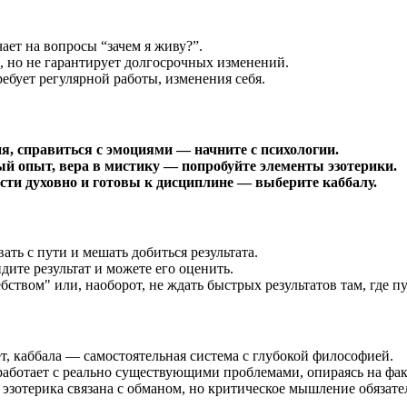
чает на вопросы “зачем я живу?”.
, но не гарантирует долгосрочных изменений.
ебует регулярной работы, изменения себя.
ия, справиться с эмоциями — начните с психологии.
 опыт, вера в мистику — попробуйте элементы эзотерики.
ти духовно и готовы к дисциплине — выберите каббалу.
ть с пути и мешать добиться результата.
дите результат и можете его оценить.
ством" или, наоборот, не ждать быстрых результатов там, где пу
т, каббала — самостоятельная система с глубокой философией.
работает с реально существующими проблемами, опираясь на фак
 эзотерика связана с обманом, но критическое мышление обязате