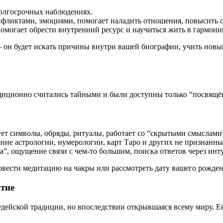
 долгосрочных наблюдениях.
конфликтами, эмоциями, помогает наладить отношения, повысить 
помогает обрести внутренний ресурс и научиться жить в гармони
— он будет искать причины внутри вашей биографии, учить новы
адиционно считались тайными и были доступны только “посвящ
зует символы, обряды, ритуалы, работает со “скрытыми смыслами
ияние астрологии, нумерологии, карт Таро и других не признанн
а”, ощущение связи с чем-то большим, поиска ответов через инт
овести медитацию на чакры или рассмотреть дату вашего рожден
итие
ейской традиции, но впоследствии открывшаяся всему миру. Её с