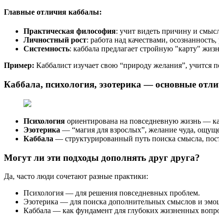
Главные отличия каббалы:
Практическая философия
: учит видеть причину и смыс
Личностный рост
: работа над качествами, осознанность
Системность
: каббала предлагает стройную "карту" жиз
Пример:
Каббалист изучает свою “природу желания”, учится пе
Каббала, психология, эзотерика — основные отли
Психология
ориентирована на повседневную жизнь — как
Эзотерика
— “магия для взрослых”, желание чуда, ощущ
Каббала
— структурированный путь поиска смысла, пост
Могут ли эти подходы дополнять друг друга?
Да, часто люди сочетают разные практики:
Психология — для решения повседневных проблем.
Эзотерика — для поиска дополнительных смыслов и эмо
Каббала — как фундамент для глубоких жизненных вопро