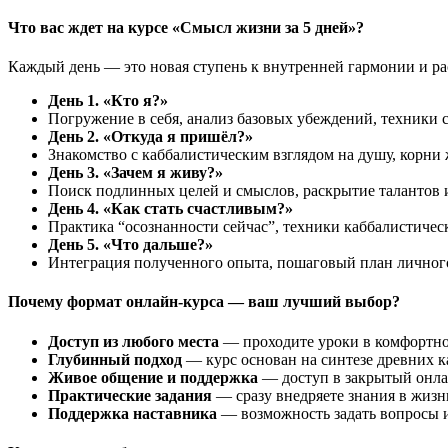
Что вас ждет на курсе «Смысл жизни за 5 дней»?
Каждый день — это новая ступень к внутренней гармонии и р
День 1. «Кто я?»
Погружение в себя, анализ базовых убеждений, техники с
День 2. «Откуда я пришёл?»
Знакомство с каббалистическим взглядом на душу, корни
День 3. «Зачем я живу?»
Поиск подлинных целей и смыслов, раскрытие талантов 
День 4. «Как стать счастливым?»
Практика “осознанности сейчас”, техники каббалистическ
День 5. «Что дальше?»
Интеграция полученного опыта, пошаговый план личного
Почему формат онлайн-курса — ваш лучший выбор?
Доступ из любого места
— проходите уроки в комфортное
Глубинный подход
— курс основан на синтезе древних 
Живое общение и поддержка
— доступ в закрытый онлай
Практические задания
— сразу внедряете знания в жизнь
Поддержка наставника
— возможность задать вопросы и