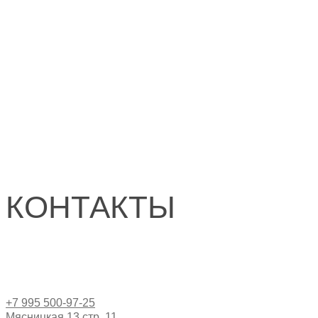
КОНТАКТЫ
Адрес
Телефон
+7 995 500‑97‑25‬
Мясницкая 13 стр. 11