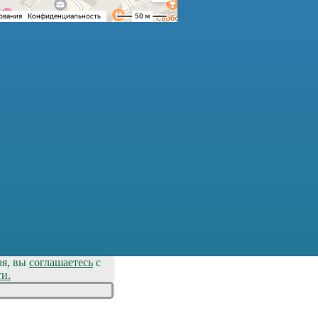
ая, вы
соглашаетесь
с
ти
.