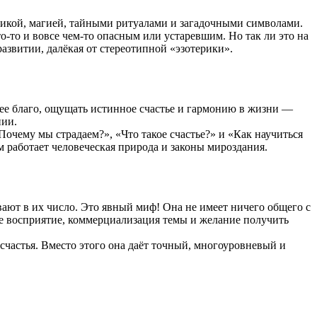
икой, магией, тайными ритуалами и загадочными символами.
о-то и вовсе чем-то опасным или устаревшим. Но так ли это на
развитии, далёкая от стереотипной «эзотерики».
шее благо, ощущать истинное счастье и гармонию в жизни —
нии.
очему мы страдаем?», «Что такое счастье?» и «Как научиться
 работает человеческая природа и законы мироздания.
ают в их число. Это явный миф! Она не имеет ничего общего с
е восприятие, коммерциализация темы и желание получить
счастья. Вместо этого она даёт точный, многоуровневый и