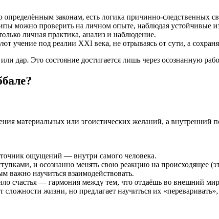
 по определённым законам, есть логика причинно-следственных св
ципы можно проверить на личном опыте, наблюдая устойчивые и
только личная практика, анализ и наблюдение.
ют учение под реалии XXI века, не отрываясь от сути, а сохран
ь или дар. Это состояние достигается лишь через осознанную ра
ббале?
орения материальных или эгоистических желаний, а внутренний 
сточник ощущений — внутри самого человека.
ступками, и осознанно менять свою реакцию на происходящее (эт
рым важно научиться взаимодействовать.
ло счастья — гармония между тем, что отдаёшь во внешний мир,
т сложности жизни, но предлагает научиться их «переваривать»,