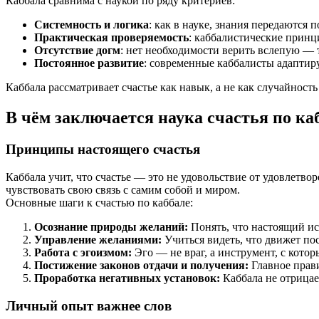
Каббала сравнима с наукой по ряду критериев:
Системность и логика
: как в науке, знания передаются
Практическая проверяемость
: каббалистические прин
Отсутствие догм
: нет необходимости верить вслепую — 
Постоянное развитие
: современные каббалисты адаптиру
Каббала рассматривает счастье как навык, а не как случайност
В чём заключается наука счастья по ка
Принципы настоящего счастья
Каббала учит, что счастье — это не удовольствие от удовлетв
чувствовать свою связь с самим собой и миром.
Основные шаги к счастью по каббале:
Осознание природы желаний:
Понять, что настоящий и
Управление желаниями:
Учиться видеть, что движет по
Работа с эгоизмом:
Эго — не враг, а инструмент, с кото
Постижение законов отдачи и получения:
Главное прави
Проработка негативных установок:
Каббала не отрицае
Личный опыт важнее слов