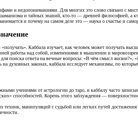
фами и недопониманиями. Для многих это слово связано с мист
 шаманизма и тайных знаний, кто-то — древней философией, а кт
занимается и почему на самом деле это — наука о счастье и само
значение
 «получать». Каббала изучает, как человек может получать выс
енней работы над собой, изменениями в мышлении и мировоззре
ля поиска ответа на вечные вопросы: «В чём смысл жизни?», «П
на духовных законах, каббала исследует механизмы, по которым
ыми учениями от астрологии до таро, и каббалу часто записыв
ских» способностей. Корень этого заблуждения — поверхностно
х техник, манипуляций с судьбой или легких путей достижения 
ичности.
?