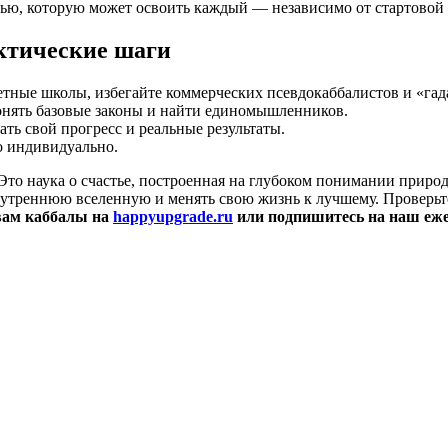
тью, которую может освоить каждый — независимо от стартовой 
актические шаги
тные школы, избегайте коммерческих псевдокаббалистов и «гад
нять базовые законы и найти единомышленников.
ть свой прогресс и реальные результаты.
о индивидуально.
а. Это наука о счастье, построенная на глубоком понимании при
внутреннюю вселенную и менять свою жизнь к лучшему. Проверь
овам каббалы на
happyupgrade.ru
или подпишитесь на наш еже