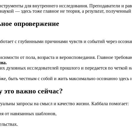
инструменты для внутреннего исследования. Преподаватели и ра
наукой — здесь тоже главное не теория, а результат, полученный
ьное опровержение
аботает с глубинными причинами чувств и событий через осозн
исимости от пола, возраста и вероисповедания. Главное требова
ина.
их духовных исследователей прошлого и передается по четкой н
же, быть честным с собой и жить максимально осознанно здесь и
 это важно сейчас?
ктуальны запросы на смысл и качество жизни. Каббала помогает:
ия от навязанных шаблонов,
ельствах.