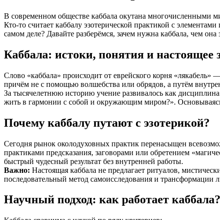
В современном обществе каббала окутана многочисленными ми
Кто-то считает каббалу эзотерической практикой с элементами
самом деле? Давайте разберёмся, зачем нужна каббала, чем она 
Каббала: истоки, понятия и настоящее 
Слово «каббала» происходит от еврейского корня «лякабель» —
причём не с помощью волшебства или обрядов, а путём внутр
За тысячелетнюю историю учение развивалось как дисциплина д
жить в гармонии с собой и окружающим миром?». Основываясь 
Почему каббалу путают с эзотерикой?
Сегодня рынок околодуховных практик перенасыщен всевозможн
практиками предсказания, заговорами или обретением «магиче
быстрый чудесный результат без внутренней работы.
Важно:
Настоящая каббала не предлагает ритуалов, мистически
последовательный метод самоисследования и трансформации л
Научный подход: как работает каббала