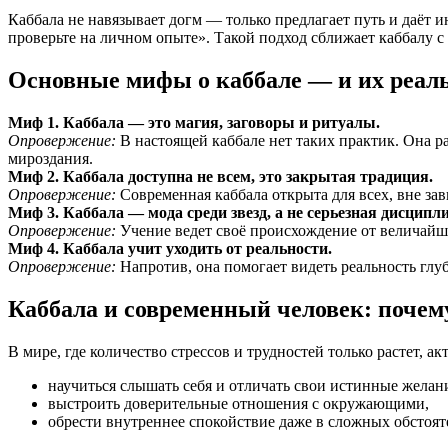
Каббала не навязывает догм — только предлагает путь и даёт 
проверьте на личном опыте». Такой подход сближает каббалу с 
Основные мифы о каббале — и их реал
Миф 1. Каббала — это магия, заговоры и ритуалы.
Опровержение:
В настоящей каббале нет таких практик. Она р
мироздания.
Миф 2. Каббала доступна не всем, это закрытая традиция.
Опровержение:
Современная каббала открыта для всех, вне зав
Миф 3. Каббала — мода среди звезд, а не серьезная дисципл
Опровержение:
Учение ведет своё происхождение от величайш
Миф 4. Каббала учит уходить от реальности.
Опровержение:
Напротив, она помогает видеть реальность глуб
Каббала и современный человек: почему
В мире, где количество стрессов и трудностей только растет, а
научиться слышать себя и отличать свои истинные желан
выстроить доверительные отношения с окружающими,
обрести внутреннее спокойствие даже в сложных обстоят